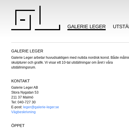
GALERIE LEGER
UTSTÄ
GALERIE LEGER
Galerie Leger arbetar huvudsakligen med nutida nordisk konst. Både målni
skulpturer och grafik. Vi visar ett 10-tal utställningar om året i våra
utställningsrum.
KONTAKT
Galerie Leger AB
Stora Nygatan 53
211 37 Malmö
Tel: 040-727 30
E-post:
leger@galerie-leger.se
Vägbeskrivning
ÖPPET